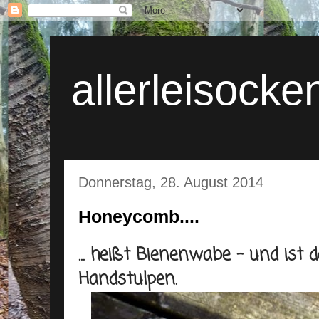
allerleisocke
Donnerstag, 28. August 2014
Honeycomb....
... heißt Bienenwabe - und ist 
Handstulpen.