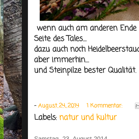
wenn auch am anderen Ende u
Seite des Tales....
dazu auch noch Heidelbeerstaud
aber immerhin....
und Steinpilze bester Qualität.
-
August 24, 2014
1 Kommentar:
Labels:
natur und kultur
Samstag, 23. August 2014