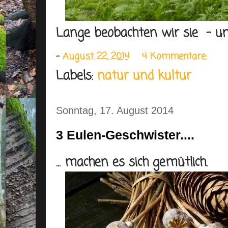
Lange beobachten wir sie - un
-
August 22, 2014
4 Kommentare:
Labels:
natur und kultur
Sonntag, 17. August 2014
3 Eulen-Geschwister....
... machen es sich gemütlich.